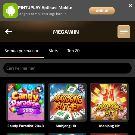
×
PINTUPLAY Aplikasi Mobile
UNDUH
Jangan tampilkan lagi hari ini
MEGAWIN
Semua permainan
Slots
Top 20
Candy Paradise 2048
Mahjong Hit +
Mahjong Hit