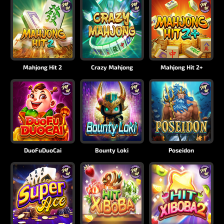
Mahjong Hit 2
Crazy Mahjong
Mahjong Hit 2+
DuoFuDuoCai
Bounty Loki
Poseidon