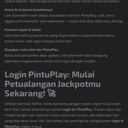
utama diblokir. Jadi pengalaman bermain tetap lancar tanpa hambatan.
Aman & terjamin keasliannya
Link alternatif resmi selalu disediakan oleh tim PintuPlay. Jadi, kamu
nggak perlu khawatir soal keamanan — bukan link abal-abal atau phising.
Koneksi cepat & stabil
Link alternatif punya server yang dioptimalkan supaya koneksi kamu
tetap lancar saat login maupun main slot.
Diupdate rutin oleh tim PintuPlay
Kalau ada perubahan atau update, link alternatif akan langsung
diperbarui supaya kamu selalu bisa login dengan mudah.
Login PintuPlay: Mulai
Petualangan Jackpotmu
Sekarang! 🚀
Setelah berhasil daftar, tentunya kamu pengen cepet-cepet mulai main
kan? Nah, tahap selanjutnya adalah
login ke PintuPlay
. Proses login-nya
mudah banget kok, tapi biar makin aman dan lancar, ada beberapa tips
yang bisa kamu ikuti. Yuk, kita bahas tips penting biar pengalaman
login di
PintuPlay
makin mulus: