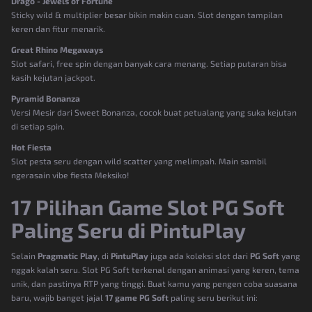
Drago - Jewels of Fortune
Sticky wild & multiplier besar bikin makin cuan. Slot dengan tampilan
keren dan fitur menarik.
Great Rhino Megaways
Slot safari, free spin dengan banyak cara menang. Setiap putaran bisa
kasih kejutan jackpot.
Pyramid Bonanza
Versi Mesir dari Sweet Bonanza, cocok buat petualang yang suka kejutan
di setiap spin.
Hot Fiesta
Slot pesta seru dengan wild scatter yang melimpah. Main sambil
ngerasain vibe fiesta Meksiko!
17 Pilihan Game Slot PG Soft
Paling Seru di PintuPlay
Selain
Pragmatic Play
, di
PintuPlay
juga ada koleksi slot dari
PG Soft
yang
nggak kalah seru. Slot PG Soft terkenal dengan animasi yang keren, tema
unik, dan pastinya RTP yang tinggi. Buat kamu yang pengen coba suasana
baru, wajib banget jajal
17 game PG Soft
paling seru berikut ini: