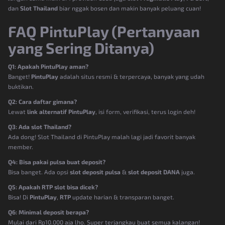
dan
Slot Thailand
biar nggak bosen dan makin banyak peluang cuan!
FAQ PintuPlay (Pertanyaan
yang Sering Ditanya)
Q1: Apakah PintuPlay aman?
Banget!
PintuPlay
adalah situs resmi & terpercaya, banyak yang udah
buktikan.
Q2: Cara daftar gimana?
Lewat
link alternatif PintuPlay
, isi form, verifikasi, terus login deh!
Q3: Ada slot Thailand?
Ada dong! Slot Thailand di PintuPlay malah lagi jadi favorit banyak
member.
Q4: Bisa pakai pulsa buat deposit?
Bisa banget. Ada opsi
slot deposit pulsa
&
slot deposit DANA
juga.
Q5: Apakah RTP slot bisa dicek?
Bisa! Di
PintuPlay
,
RTP
update harian & transparan banget.
Q6: Minimal deposit berapa?
Mulai dari Rp10.000 aja lho. Super terjangkau buat semua kalangan!