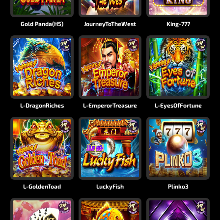
Gold Panda(H5)
JourneyToTheWest
King-777
L-DragonRiches
L-EmperorTreasure
L-EyesOfFortune
L-GoldenToad
LuckyFish
Plinko3