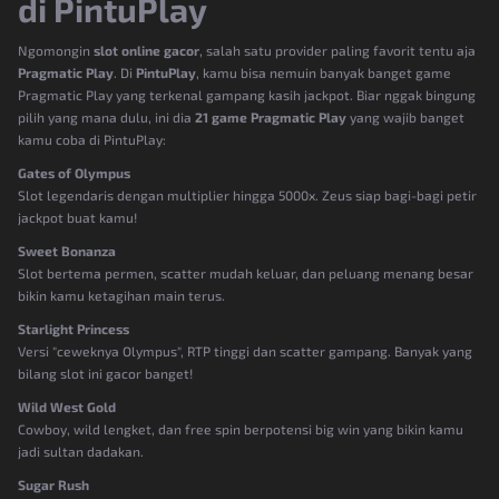
di PintuPlay
Ngomongin
slot online gacor
, salah satu provider paling favorit tentu aja
Pragmatic Play
. Di
PintuPlay
, kamu bisa nemuin banyak banget game
Pragmatic Play yang terkenal gampang kasih jackpot. Biar nggak bingung
pilih yang mana dulu, ini dia
21 game Pragmatic Play
yang wajib banget
kamu coba di PintuPlay:
Gates of Olympus
Slot legendaris dengan multiplier hingga 5000x. Zeus siap bagi-bagi petir
jackpot buat kamu!
Sweet Bonanza
Slot bertema permen, scatter mudah keluar, dan peluang menang besar
bikin kamu ketagihan main terus.
Starlight Princess
Versi "ceweknya Olympus", RTP tinggi dan scatter gampang. Banyak yang
bilang slot ini gacor banget!
Wild West Gold
Cowboy, wild lengket, dan free spin berpotensi big win yang bikin kamu
jadi sultan dadakan.
Sugar Rush