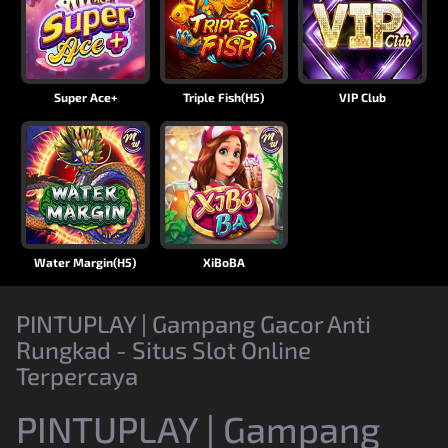
Super Ace+
Triple Fish(H5)
VIP Club
Water Margin(H5)
XiBoBA
PINTUPLAY | Gampang Gacor Anti
Rungkad - Situs Slot Online
Terpercaya
PINTUPLAY | Gampang