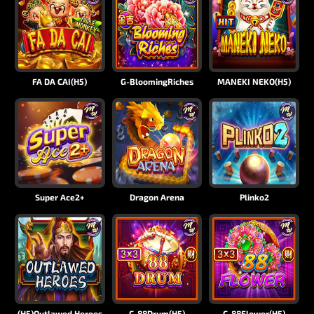
FA DA CAI(H5)
G-BloomingRiches
MANEKI NEKO(H5)
Super Ace2+
Dragon Arena
Plinko2
(H5)Outlawed Heroes
C-88Drum(H5)
C-88Flower(H5)