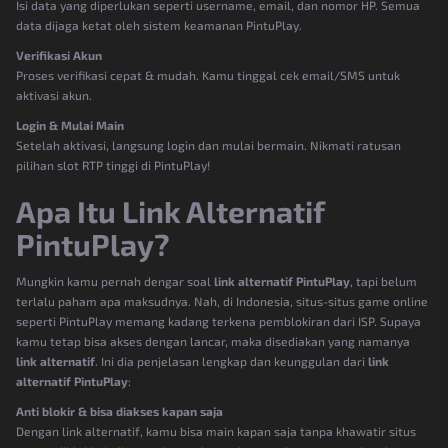
Isi data yang diperlukan seperti username, email, dan nomor HP. Semua
data dijaga ketat oleh sistem keamanan PintuPlay.
Verifikasi Akun
Proses verifikasi cepat & mudah. Kamu tinggal cek email/SMS untuk
aktivasi akun.
Login & Mulai Main
Setelah aktivasi, langsung login dan mulai bermain. Nikmati ratusan
pilihan slot RTP tinggi di PintuPlay!
Apa Itu Link Alternatif
PintuPlay?
Mungkin kamu pernah dengar soal
link alternatif PintuPlay
, tapi belum
terlalu paham apa maksudnya. Nah, di Indonesia, situs-situs game online
seperti PintuPlay memang kadang terkena pemblokiran dari ISP. Supaya
kamu tetap bisa akses dengan lancar, maka disediakan yang namanya
link alternatif
. Ini dia penjelasan lengkap dan keunggulan dari
link
alternatif PintuPlay
:
Anti blokir & bisa diakses kapan saja
Dengan link alternatif, kamu bisa main kapan saja tanpa khawatir situs