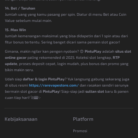
14. Bet / Taruhan
Jumlah uang yang kamu pasang per spin. Diatur di menu Bet atau Coin
Value sebelum mulai main.
15. Max Win
Jumlah kemenangan maksimal yang bisa didapetin dari 1 spin atau dari
fitur bonus tertentu. Sering banget dicari sama pemain slot gacor!
Gimana, makin ngiler kan pengen nyobain? 😍
PintuPlay
adalah
situs slot
online gacor
paling rekomended di 2025. Koleksi slot lengkap,
RTP
update
, proses deposit cepat, login mudah, plus bonus dan promo yang
bikin makin seru.
Udah siap
daftar & login PintuPlay
? Yuk langsung gabung sekarang juga
di situs resmi
https://rarevapestore.com/
dan rasakan sendiri serunya
bermain slot gacor di
PintuPlay
! Siap-siap jadi
sultan slot
baru & panen
cuan tiap hari! 🚀🎰✨
Kebijaksanaan
Platform
Promosi