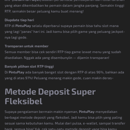
yang akan dikembalikan ke pemain dalam jangka panjang. Semakin tinggi
RTP, semakin besar peluang kamu buat menang!
Diupdate tiap hari
RTP di
PintuPlay
selalu diperbarui supaya pemain bisa tahu slot mana
yang lagi "panas" hari ini. Jadi kamu bisa pilih game yang peluang jackpot-
nya lagi gede.
Transparan untuk member
Semua member bisa cek sendiri RTP tiap game lewat menu yang sudah
disediakan. Nggak ada yang disembunyiin — dijamin transparan!
Banyak pilihan slot RTP tinggi
Di
PintuPlay
ada banyak banget slot dengan RTP di atas 96%, bahkan ada
yang di atas 97%! Peluang menang makin gede, cuan makin deras~
Metode Deposit Super
Fleksibel
Supaya pengalaman bermain makin nyaman,
PintuPlay
menyediakan
berbagai metode deposit yang fleksibel. Jadi kamu bisa pilih yang paling
sesuai sama kebutuhan kamu. Mulai dari pulsa, e-wallet, sampai transfer
bank, semua bisa! Yuk, cek satu-satu metode deposit yang bisa kamu