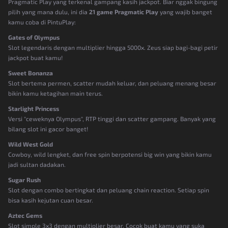
Pragmatic Play yang terkenal gampang kasih jackpot. Biar nggak bingung
pilih yang mana dulu, ini dia
21 game Pragmatic Play
yang wajib banget
kamu coba di PintuPlay:
Gates of Olympus
Slot legendaris dengan multiplier hingga 5000x. Zeus siap bagi-bagi petir
jackpot buat kamu!
Sweet Bonanza
Slot bertema permen, scatter mudah keluar, dan peluang menang besar
bikin kamu ketagihan main terus.
Starlight Princess
Versi "ceweknya Olympus", RTP tinggi dan scatter gampang. Banyak yang
bilang slot ini gacor banget!
Wild West Gold
Cowboy, wild lengket, dan free spin berpotensi big win yang bikin kamu
jadi sultan dadakan.
Sugar Rush
Slot dengan combo bertingkat dan peluang chain reaction. Setiap spin
bisa kasih kejutan cuan besar.
Aztec Gems
Slot simple 3x3 dengan multiplier besar. Cocok buat kamu yang suka