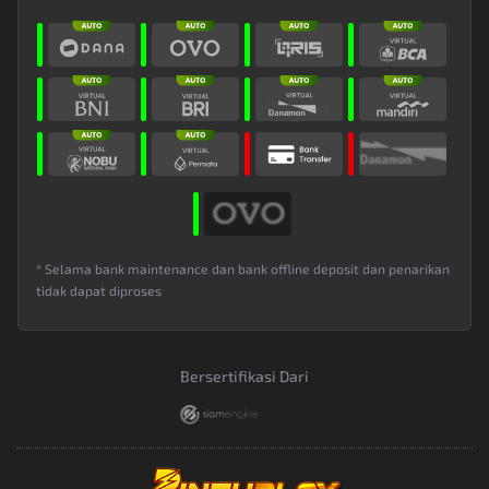
* Selama bank maintenance dan bank offline deposit dan penarikan
tidak dapat diproses
Bersertifikasi Dari