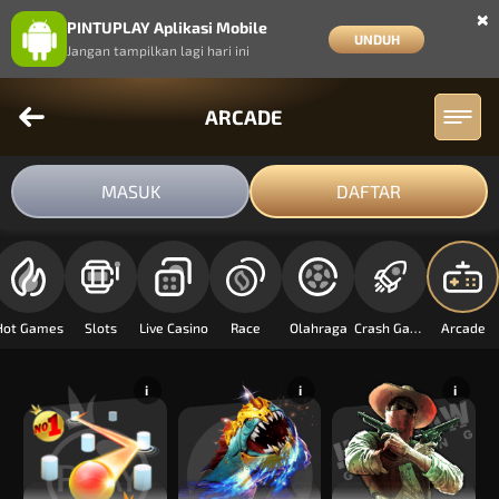
×
PINTUPLAY Aplikasi Mobile
UNDUH
Jangan tampilkan lagi hari ini
ARCADE
MASUK
DAFTAR
Hot Games
Slots
Live Casino
Race
Olahraga
Crash Game
Arcade
i
i
i