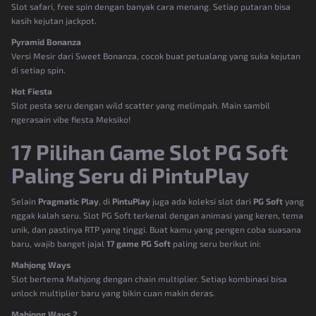
Slot safari, free spin dengan banyak cara menang. Setiap putaran bisa
kasih kejutan jackpot.
Pyramid Bonanza
Versi Mesir dari Sweet Bonanza, cocok buat petualang yang suka kejutan
di setiap spin.
Hot Fiesta
Slot pesta seru dengan wild scatter yang melimpah. Main sambil
ngerasain vibe fiesta Meksiko!
17 Pilihan Game Slot PG Soft
Paling Seru di PintuPlay
Selain
Pragmatic Play
, di
PintuPlay
juga ada koleksi slot dari
PG Soft
yang
nggak kalah seru. Slot PG Soft terkenal dengan animasi yang keren, tema
unik, dan pastinya RTP yang tinggi. Buat kamu yang pengen coba suasana
baru, wajib banget jajal
17 game PG Soft
paling seru berikut ini:
Mahjong Ways
Slot bertema Mahjong dengan chain multiplier. Setiap kombinasi bisa
unlock multiplier baru yang bikin cuan makin deras.
Mahjong Ways 2