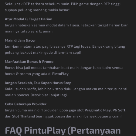
Selalu cek
RTP
terbaru sebelum main. Pilih game dengan RTP tinggi
supaya peluang menang makin besar!
Atur Modal & Target Harian
Jangan habiskan semua modal dalam 1 sesi. Tetapkan target harian biar
mainnya tetap seru & aman.
Main di Jam Gacor
Jam-jam malam atau pagi biasanya RTP lagi lepas. Banyak yang bilang
peluang jackpot makin gede di jam-jam sepi!
Manfaatkan Bonus & Promo
Bonus bisa jadi modal tambahan buat main. Jangan lupa klaim semua
bonus & promo yang ada di
PintuPlay
.
Jangan Serakah, Tau Kapan Harus Stop
Kalau sudah profit, lebih baik stop dulu. Jangan maksa main terus, nanti
malah boncos. Besok bisa lanjut lagi~
Coba Beberapa Provider
Jangan cuma main di 1 provider. Coba juga slot
Pragmatic Play
,
PG Soft
,
dan
Slot Thailand
biar nggak bosen dan makin banyak peluang cuan!
FAQ PintuPlay (Pertanyaan