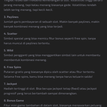
jarang menang, tapi kalau menang biasanya gede. Volatilitas rendah
lebih sering menang, tapi kecil-kecil.
3. Paylines
Jumlah garis pembayaran di sebuah slot. Makin banyak paylines, makin
banyak kombinasi menang yang bisa terjadi.
4. Scatter
Simbol spesial yang bisa memicu fitur bonus seperti free spin, tanpa
harus muncul di paylines tertentu.
5. Wild
Simbol pengganti yang bisa menggantikan simbol lain untuk membantu
membentuk kombinasi menang.
6. Free Spins
Putaran gratis yang biasanya dipicu oleh scatter atau fitur tertentu.
Selama free spins, kamu bisa menang tanpa harus keluarin saldo!
7. Jackpot
Hadiah tertinggi di slot. Bisa berupa jackpot tetap (fixed) atau jackpot
progresif yang terus bertambah sampai dimenangkan.
8. Bonus Game
Fitur mini game tambahan di dalam slot, biasanya menawarkan peluang