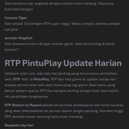
Slot bertema luar angkasa dengan combo chain menang. Visualnya
futuristik banget!
Fortune Tiger
Slot simple 3x3 dengan RTP super tinggi. Walau simple, potensi jackpot-
nya gila!
Jurassic Kingdom
Slot dinosaurus seru dengan scatter gacor. Siap bertualang di dunia
Jurassic?
RTP PintuPlay Update Harian
Sebelum main slot, ada satu hal penting yang harus kamu perhatikan,
yaitu
RTP
. Nah, di
PintuPlay
, RTP dari tiap game di-update setiap hari
supaya pemain bisa tahu slot mana yang lagi gacor. Buat kamu yang
belum paham apa itu RTP dan kenapa penting banget buat diperhatiin,
nih penjelasan lengkapnya:
RTP (Return to Player)
adalah persentase pembayaran dari total taruhan
yang akan dikembalikan ke pemain dalam jangka panjang. Semakin tinggi
RTP, semakin besar peluang kamu buat menang!
Diupdate tiap hari