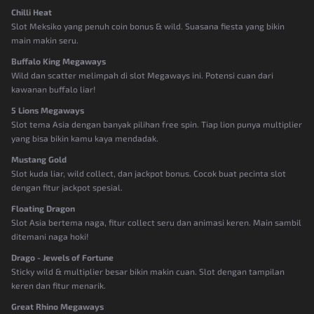
Chilli Heat
Slot Meksiko yang penuh coin bonus & wild. Suasana fiesta yang bikin
main makin seru.
Buffalo King Megaways
Wild dan scatter melimpah di slot Megaways ini. Potensi cuan dari
kawanan buffalo liar!
5 Lions Megaways
Slot tema Asia dengan banyak pilihan free spin. Tiap lion punya multiplier
yang bisa bikin kamu kaya mendadak.
Mustang Gold
Slot kuda liar, wild collect, dan jackpot bonus. Cocok buat pecinta slot
dengan fitur jackpot spesial.
Floating Dragon
Slot Asia bertema naga, fitur collect seru dan animasi keren. Main sambil
ditemani naga hoki!
Drago - Jewels of Fortune
Sticky wild & multiplier besar bikin makin cuan. Slot dengan tampilan
keren dan fitur menarik.
Great Rhino Megaways