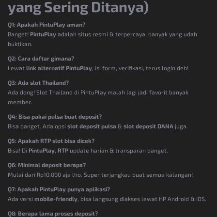
yang Sering Ditanya)
Q1: Apakah PintuPlay aman?
Banget!
PintuPlay
adalah situs resmi & terpercaya, banyak yang udah
buktikan.
Q2: Cara daftar gimana?
Lewat
link alternatif PintuPlay
, isi form, verifikasi, terus login deh!
Q3: Ada slot Thailand?
Ada dong! Slot Thailand di PintuPlay malah lagi jadi favorit banyak
member.
Q4: Bisa pakai pulsa buat deposit?
Bisa banget. Ada opsi
slot deposit pulsa
&
slot deposit DANA
juga.
Q5: Apakah RTP slot bisa dicek?
Bisa! Di
PintuPlay
,
RTP
update harian & transparan banget.
Q6: Minimal deposit berapa?
Mulai dari Rp10.000 aja lho. Super terjangkau buat semua kalangan!
Q7: Apakah PintuPlay punya aplikasi?
Ada versi
mobile-friendly
, bisa langsung diakses lewat HP Android & iOS.
Q8: Berapa lama proses deposit?