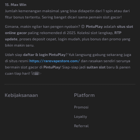
15. Max Win
Jumlah kemenangan maksimal yang bisa didapetin dari 1 spin atau dari
fitur bonus tertentu. Sering banget dicari sama pemain slot gacor!
Gimana, makin ngiler kan pengen nyobain? 😍
PintuPlay
adalah
situs slot
online gacor
paling rekomended di 2025. Koleksi slot lengkap,
RTP
update
, proses deposit cepat, login mudah, plus bonus dan promo yang
bikin makin seru.
Udah siap
daftar & login PintuPlay
? Yuk langsung gabung sekarang juga
di situs resmi
https://rarevapestore.com/
dan rasakan sendiri serunya
bermain slot gacor di
PintuPlay
! Siap-siap jadi
sultan slot
baru & panen
cuan tiap hari! 🚀🎰✨
Kebijaksanaan
Platform
Promosi
Loyalty
Referral