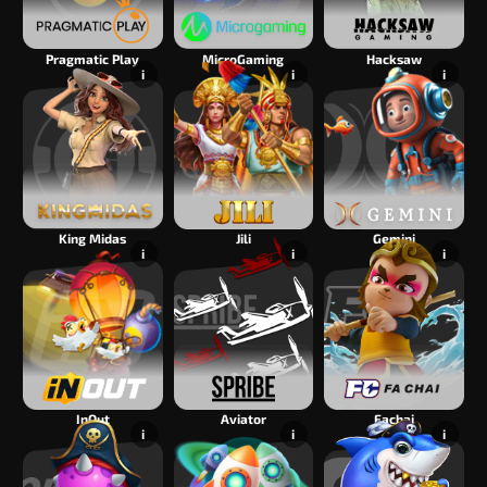
Pragmatic Play
MicroGaming
Hacksaw
i
i
i
King Midas
Jili
Gemini
i
i
i
InOut
Aviator
Fachai
i
i
i