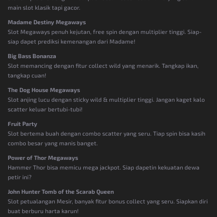
main slot klasik tapi gacor.
Madame Destiny Megaways
Slot Megaways penuh kejutan, free spin dengan multiplier tinggi. Siap-
siap dapet prediksi kemenangan dari Madame!
Big Bass Bonanza
Slot memancing dengan fitur collect wild yang menarik. Tangkap ikan,
tangkap cuan!
The Dog House Megaways
Slot anjing lucu dengan sticky wild & multiplier tinggi. Jangan kaget kalo
scatter keluar bertubi-tubi!
Fruit Party
Slot bertema buah dengan combo scatter yang seru. Tiap spin bisa kasih
combo besar yang manis banget.
Power of Thor Megaways
Hammer Thor bisa memicu mega jackpot. Siap dapetin kekuatan dewa
petir ini?
John Hunter Tomb of the Scarab Queen
Slot petualangan Mesir, banyak fitur bonus collect yang seru. Siapkan diri
buat berburu harta karun!