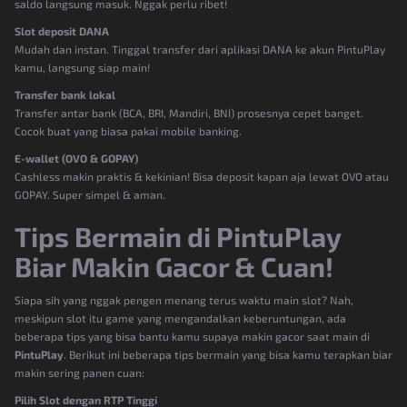
saldo langsung masuk. Nggak perlu ribet!
Slot deposit DANA
Mudah dan instan. Tinggal transfer dari aplikasi DANA ke akun PintuPlay
kamu, langsung siap main!
Transfer bank lokal
Transfer antar bank (BCA, BRI, Mandiri, BNI) prosesnya cepet banget.
Cocok buat yang biasa pakai mobile banking.
E-wallet (OVO & GOPAY)
Cashless makin praktis & kekinian! Bisa deposit kapan aja lewat OVO atau
GOPAY. Super simpel & aman.
Tips Bermain di PintuPlay
Biar Makin Gacor & Cuan!
Siapa sih yang nggak pengen menang terus waktu main slot? Nah,
meskipun slot itu game yang mengandalkan keberuntungan, ada
beberapa tips yang bisa bantu kamu supaya makin gacor saat main di
PintuPlay
. Berikut ini beberapa tips bermain yang bisa kamu terapkan biar
makin sering panen cuan:
Pilih Slot dengan RTP Tinggi