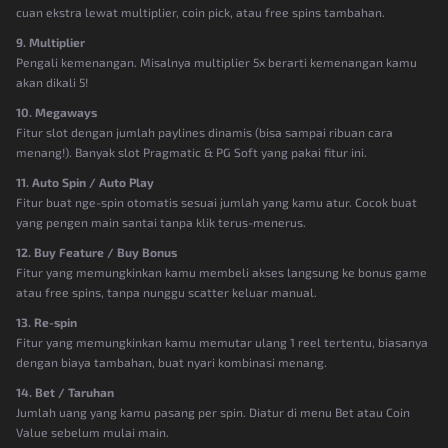
cuan ekstra lewat multiplier, coin pick, atau free spins tambahan.
9. Multiplier
Pengali kemenangan. Misalnya multiplier 5x berarti kemenangan kamu
akan dikali 5!
10. Megaways
Fitur slot dengan jumlah paylines dinamis (bisa sampai ribuan cara
menang!). Banyak slot Pragmatic & PG Soft yang pakai fitur ini.
11. Auto Spin / Auto Play
Fitur buat nge-spin otomatis sesuai jumlah yang kamu atur. Cocok buat
yang pengen main santai tanpa klik terus-menerus.
12. Buy Feature / Buy Bonus
Fitur yang memungkinkan kamu membeli akses langsung ke bonus game
atau free spins, tanpa nunggu scatter keluar manual.
13. Re-spin
Fitur yang memungkinkan kamu memutar ulang 1 reel tertentu, biasanya
dengan biaya tambahan, buat nyari kombinasi menang.
14. Bet / Taruhan
Jumlah uang yang kamu pasang per spin. Diatur di menu Bet atau Coin
Value sebelum mulai main.