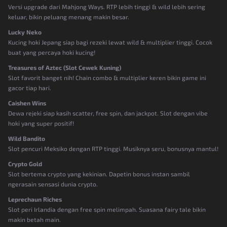
Versi upgrade dari Mahjong Ways. RTP lebih tinggi & wild lebih sering
keluar, bikin peluang menang makin besar.
Lucky Neko
Kucing hoki Jepang siap bagi rezeki lewat wild & multiplier tinggi. Cocok
buat yang percaya hoki kucing!
Treasures of Aztec (Slot Cewek Kuning)
Slot favorit banget nih! Chain combo & multiplier keren bikin game ini
gacor tiap hari.
Caishen Wins
Dewa rejeki siap kasih scatter, free spin, dan jackpot. Slot dengan vibe
hoki yang super positif!
Wild Bandito
Slot pencuri Meksiko dengan RTP tinggi. Musiknya seru, bonusnya mantul!
Crypto Gold
Slot bertema crypto yang kekinian. Dapetin bonus instan sambil
ngerasain sensasi dunia crypto.
Leprechaun Riches
Slot peri Irlandia dengan free spin melimpah. Suasana fairy tale bikin
makin betah main.