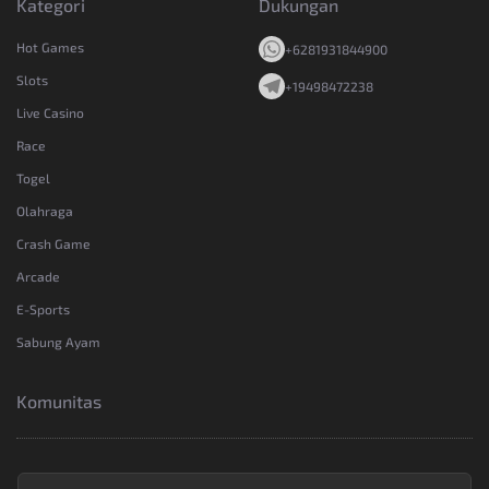
Kategori
Dukungan
Hot Games
+6281931844900
Slots
+19498472238
Live Casino
Race
Togel
Olahraga
Crash Game
Arcade
E-Sports
Sabung Ayam
Komunitas