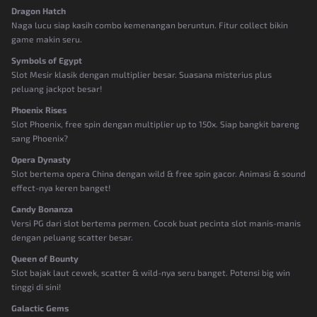
Dragon Hatch
Naga lucu siap kasih combo kemenangan beruntun. Fitur collect bikin
game makin seru.
Symbols of Egypt
Slot Mesir klasik dengan multiplier besar. Suasana misterius plus
peluang jackpot besar!
Phoenix Rises
Slot Phoenix, free spin dengan multiplier up to 150x. Siap bangkit bareng
sang Phoenix?
Opera Dynasty
Slot bertema opera China dengan wild & free spin gacor. Animasi & sound
effect-nya keren banget!
Candy Bonanza
Versi PG dari slot bertema permen. Cocok buat pecinta slot manis-manis
dengan peluang scatter besar.
Queen of Bounty
Slot bajak laut cewek, scatter & wild-nya seru banget. Potensi big win
tinggi di sini!
Galactic Gems