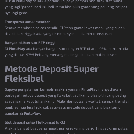
RTP di
PintuPlay
selalu diperbarui supaya pemain bisa tahu slot mana
yang lagi "panas" hari ini. Jadi kamu bisa pilih game yang peluang jackpot-
nya lagi gede.
Transparan untuk member
Semua member bisa cek sendiri RTP tiap game lewat menu yang sudah
disediakan. Nggak ada yang disembunyiin — dijamin transparan!
Banyak pilihan slot RTP tinggi
Di
PintuPlay
ada banyak banget slot dengan RTP di atas 96%, bahkan ada
yang di atas 97%! Peluang menang makin gede, cuan makin deras~
Metode Deposit Super
Fleksibel
Supaya pengalaman bermain makin nyaman,
PintuPlay
menyediakan
berbagai metode deposit yang fleksibel. Jadi kamu bisa pilih yang paling
sesuai sama kebutuhan kamu. Mulai dari pulsa, e-wallet, sampai transfer
bank, semua bisa! Yuk, cek satu-satu metode deposit yang bisa kamu
gunakan di
PintuPlay
:
Slot deposit pulsa (Telkomsel & XL)
Praktis banget buat yang nggak punya rekening bank. Tinggal kirim pulsa,
saldo langsung masuk. Nggak perlu ribet!