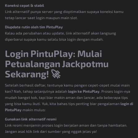
Koneksi cepat & stabil
Link alternatif punya server yang dioptimalkan supaya koneksi kamu
tetap lancar saat login maupun main slot.
Diupdate rutin oleh tim PintuPlay
Kalau ada perubahan atau update, link alternatif akan langsung
diperbarui supaya kamu selalu bisa login dengan mudah.
Login PintuPlay: Mulai
Petualangan Jackpotmu
Sekarang! 🚀
Setelah berhasil daftar, tentunya kamu pengen cepet-cepet mulai main
kan? Nah, tahap selanjutnya adalah
login ke PintuPlay
. Proses login-nya
mudah banget kok, tapi biar makin aman dan lancar, ada beberapa tips
yang bisa kamu ikuti. Yuk, kita bahas tips penting biar pengalaman
login di
PintuPlay
makin mulus:
Gunakan link alternatif resmi
Link resmi menjamin proses login berjalan aman dan tanpa hambatan.
Jangan asal klik link dari sumber yang nggak jelas ya!