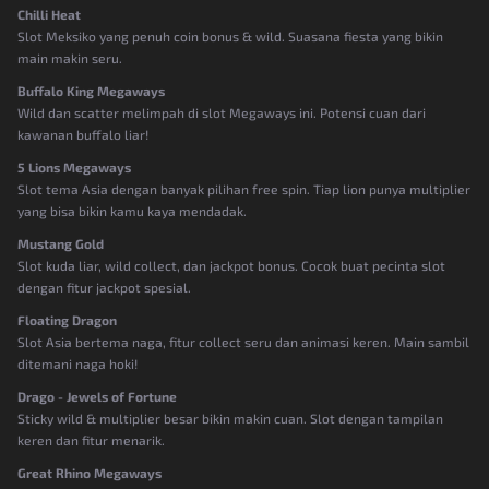
Chilli Heat
Slot Meksiko yang penuh coin bonus & wild. Suasana fiesta yang bikin
main makin seru.
Buffalo King Megaways
Wild dan scatter melimpah di slot Megaways ini. Potensi cuan dari
kawanan buffalo liar!
5 Lions Megaways
Slot tema Asia dengan banyak pilihan free spin. Tiap lion punya multiplier
yang bisa bikin kamu kaya mendadak.
Mustang Gold
Slot kuda liar, wild collect, dan jackpot bonus. Cocok buat pecinta slot
dengan fitur jackpot spesial.
Floating Dragon
Slot Asia bertema naga, fitur collect seru dan animasi keren. Main sambil
ditemani naga hoki!
Drago - Jewels of Fortune
Sticky wild & multiplier besar bikin makin cuan. Slot dengan tampilan
keren dan fitur menarik.
Great Rhino Megaways