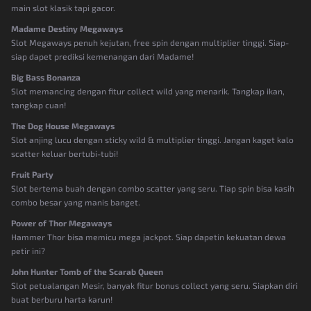
main slot klasik tapi gacor.
Madame Destiny Megaways
Slot Megaways penuh kejutan, free spin dengan multiplier tinggi. Siap-
siap dapet prediksi kemenangan dari Madame!
Big Bass Bonanza
Slot memancing dengan fitur collect wild yang menarik. Tangkap ikan,
tangkap cuan!
The Dog House Megaways
Slot anjing lucu dengan sticky wild & multiplier tinggi. Jangan kaget kalo
scatter keluar bertubi-tubi!
Fruit Party
Slot bertema buah dengan combo scatter yang seru. Tiap spin bisa kasih
combo besar yang manis banget.
Power of Thor Megaways
Hammer Thor bisa memicu mega jackpot. Siap dapetin kekuatan dewa
petir ini?
John Hunter Tomb of the Scarab Queen
Slot petualangan Mesir, banyak fitur bonus collect yang seru. Siapkan diri
buat berburu harta karun!