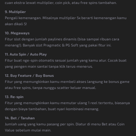
cuan ekstra lewat multiplier, coin pick, atau free spins tambahan.
9. Multiplier
Pengali kemenangan. Misalnya multiplier 5x berarti kemenangan kamu
akan dikali 5!
10. Megaways
Fitur slot dengan jumlah paylines dinamis (bisa sampai ribuan cara
menang!). Banyak slot Pragmatic & PG Soft yang pakai fitur ini.
11. Auto Spin / Auto Play
Fitur buat nge-spin otomatis sesuai jumlah yang kamu atur. Cocok buat
yang pengen main santai tanpa klik terus-menerus.
12. Buy Feature / Buy Bonus
Fitur yang memungkinkan kamu membeli akses langsung ke bonus game
atau free spins, tanpa nunggu scatter keluar manual.
13. Re-spin
Fitur yang memungkinkan kamu memutar ulang 1 reel tertentu, biasanya
dengan biaya tambahan, buat nyari kombinasi menang.
14. Bet / Taruhan
Jumlah uang yang kamu pasang per spin. Diatur di menu Bet atau Coin
Value sebelum mulai main.