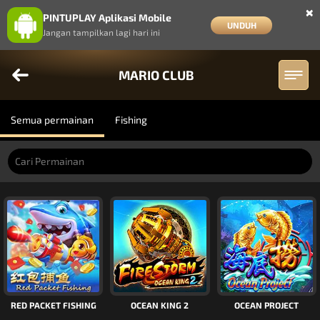
×
PINTUPLAY Aplikasi Mobile
UNDUH
Jangan tampilkan lagi hari ini
MARIO CLUB
Semua permainan
Fishing
RED PACKET FISHING
OCEAN KING 2
OCEAN PROJECT