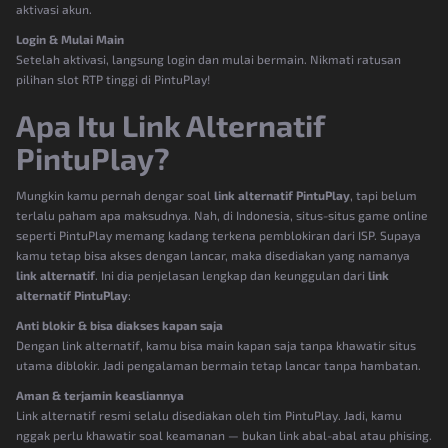
aktivasi akun.
Login & Mulai Main
Setelah aktivasi, langsung login dan mulai bermain. Nikmati ratusan
pilihan slot RTP tinggi di PintuPlay!
Apa Itu Link Alternatif
PintuPlay?
Mungkin kamu pernah dengar soal
link alternatif PintuPlay
, tapi belum
terlalu paham apa maksudnya. Nah, di Indonesia, situs-situs game online
seperti PintuPlay memang kadang terkena pemblokiran dari ISP. Supaya
kamu tetap bisa akses dengan lancar, maka disediakan yang namanya
link alternatif
. Ini dia penjelasan lengkap dan keunggulan dari
link
alternatif PintuPlay
:
Anti blokir & bisa diakses kapan saja
Dengan link alternatif, kamu bisa main kapan saja tanpa khawatir situs
utama diblokir. Jadi pengalaman bermain tetap lancar tanpa hambatan.
Aman & terjamin keasliannya
Link alternatif resmi selalu disediakan oleh tim PintuPlay. Jadi, kamu
nggak perlu khawatir soal keamanan — bukan link abal-abal atau phising.