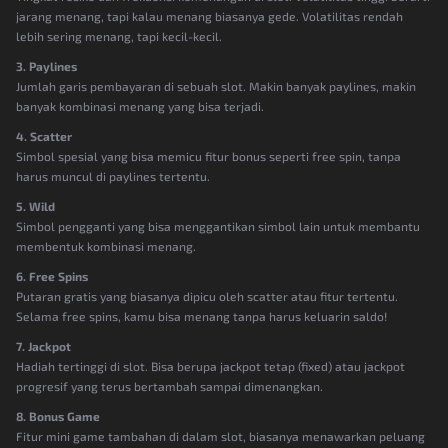
jarang menang, tapi kalau menang biasanya gede. Volatilitas rendah
lebih sering menang, tapi kecil-kecil.
3. Paylines
Jumlah garis pembayaran di sebuah slot. Makin banyak paylines, makin
banyak kombinasi menang yang bisa terjadi.
4. Scatter
Simbol spesial yang bisa memicu fitur bonus seperti free spin, tanpa
harus muncul di paylines tertentu.
5. Wild
Simbol pengganti yang bisa menggantikan simbol lain untuk membantu
membentuk kombinasi menang.
6. Free Spins
Putaran gratis yang biasanya dipicu oleh scatter atau fitur tertentu.
Selama free spins, kamu bisa menang tanpa harus keluarin saldo!
7. Jackpot
Hadiah tertinggi di slot. Bisa berupa jackpot tetap (fixed) atau jackpot
progresif yang terus bertambah sampai dimenangkan.
8. Bonus Game
Fitur mini game tambahan di dalam slot, biasanya menawarkan peluang