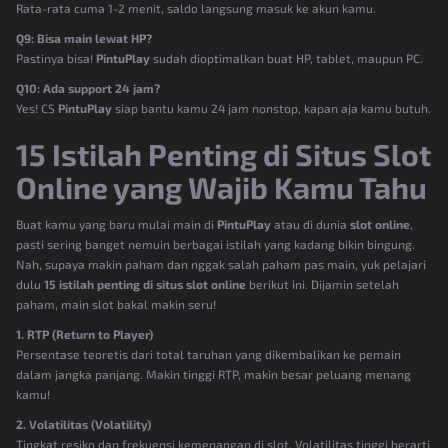
Rata-rata cuma 1-2 menit, saldo langsung masuk ke akun kamu.
Q9: Bisa main lewat HP?
Pastinya bisa!
PintuPlay
sudah dioptimalkan buat HP, tablet, maupun PC.
Q10: Ada support 24 jam?
Yes! CS
PintuPlay
siap bantu kamu 24 jam nonstop, kapan aja kamu butuh.
15 Istilah Penting di Situs Slot
Online yang Wajib Kamu Tahu
Buat kamu yang baru mulai main di
PintuPlay
atau di dunia
slot online
,
pasti sering banget nemuin berbagai istilah yang kadang bikin bingung.
Nah, supaya makin paham dan nggak salah paham pas main, yuk pelajari
dulu
15 istilah penting di situs slot online
berikut ini. Dijamin setelah
paham, main slot bakal makin seru!
1. RTP (Return to Player)
Persentase teoretis dari total taruhan yang dikembalikan ke pemain
dalam jangka panjang. Makin tinggi RTP, makin besar peluang menang
kamu!
2. Volatilitas (Volatility)
Tingkat resiko dan frekuensi kemenangan di slot. Volatilitas tinggi berarti