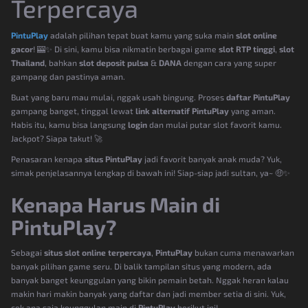
Terpercaya
PintuPlay
adalah pilihan tepat buat kamu yang suka main
slot online
gacor
! 🎰✨ Di sini, kamu bisa nikmatin berbagai game
slot RTP tinggi
,
slot
Thailand
, bahkan
slot deposit pulsa
&
DANA
dengan cara yang super
gampang dan pastinya aman.
Buat yang baru mau mulai, nggak usah bingung. Proses
daftar PintuPlay
gampang banget, tinggal lewat
link alternatif PintuPlay
yang aman.
Habis itu, kamu bisa langsung
login
dan mulai putar slot favorit kamu.
Jackpot? Siapa takut! 🚀
Penasaran kenapa
situs PintuPlay
jadi favorit banyak anak muda? Yuk,
simak penjelasannya lengkap di bawah ini! Siap-siap jadi sultan, ya~ 🤑✨
Kenapa Harus Main di
PintuPlay?
Sebagai
situs slot online terpercaya
,
PintuPlay
bukan cuma menawarkan
banyak pilihan game seru. Di balik tampilan situs yang modern, ada
banyak banget keunggulan yang bikin pemain betah. Nggak heran kalau
makin hari makin banyak yang daftar dan jadi member setia di sini. Yuk,
cek apa saja keunggulan main di
PintuPlay
berikut ini!