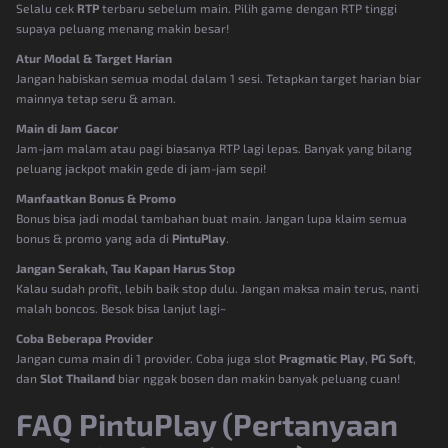
Selalu cek
RTP
terbaru sebelum main. Pilih game dengan RTP tinggi
supaya peluang menang makin besar!
Atur Modal & Target Harian
Jangan habiskan semua modal dalam 1 sesi. Tetapkan target harian biar
mainnya tetap seru & aman.
Main di Jam Gacor
Jam-jam malam atau pagi biasanya RTP lagi lepas. Banyak yang bilang
peluang jackpot makin gede di jam-jam sepi!
Manfaatkan Bonus & Promo
Bonus bisa jadi modal tambahan buat main. Jangan lupa klaim semua
bonus & promo yang ada di
PintuPlay
.
Jangan Serakah, Tau Kapan Harus Stop
Kalau sudah profit, lebih baik stop dulu. Jangan maksa main terus, nanti
malah boncos. Besok bisa lanjut lagi~
Coba Beberapa Provider
Jangan cuma main di 1 provider. Coba juga slot
Pragmatic Play
,
PG Soft
,
dan
Slot Thailand
biar nggak bosen dan makin banyak peluang cuan!
FAQ PintuPlay (Pertanyaan