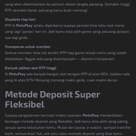
yang akan dikembalikan ke pemain dalam jangka panjang. Semakin tinggi
RTP, semakin besar peluang kamu buat menang!
Diupdate tiap hari
RTP di
PintuPlay
selalu diperbarui supaya pemain bisa tahu slot mana
yang lagi "panas" hari ini. Jadi kamu bisa pilih game yang peluang jackpot-
nya lagi gede.
Transparan untuk member
Semua member bisa cek sendiri RTP tiap game lewat menu yang sudah
disediakan. Nggak ada yang disembunyiin — dijamin transparan!
Banyak pilihan slot RTP tinggi
Di
PintuPlay
ada banyak banget slot dengan RTP di atas 96%, bahkan ada
yang di atas 97%! Peluang menang makin gede, cuan makin deras~
Metode Deposit Super
Fleksibel
Supaya pengalaman bermain makin nyaman,
PintuPlay
menyediakan
berbagai metode deposit yang fleksibel. Jadi kamu bisa pilih yang paling
sesuai sama kebutuhan kamu. Mulai dari pulsa, e-wallet, sampai transfer
bank, semua bisa! Yuk, cek satu-satu metode deposit yang bisa kamu