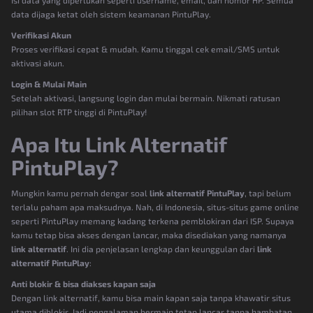
data dijaga ketat oleh sistem keamanan PintuPlay.
Verifikasi Akun
Proses verifikasi cepat & mudah. Kamu tinggal cek email/SMS untuk
aktivasi akun.
Login & Mulai Main
Setelah aktivasi, langsung login dan mulai bermain. Nikmati ratusan
pilihan slot RTP tinggi di PintuPlay!
Apa Itu Link Alternatif
PintuPlay?
Mungkin kamu pernah dengar soal
link alternatif PintuPlay
, tapi belum
terlalu paham apa maksudnya. Nah, di Indonesia, situs-situs game online
seperti PintuPlay memang kadang terkena pemblokiran dari ISP. Supaya
kamu tetap bisa akses dengan lancar, maka disediakan yang namanya
link alternatif
. Ini dia penjelasan lengkap dan keunggulan dari
link
alternatif PintuPlay
:
Anti blokir & bisa diakses kapan saja
Dengan link alternatif, kamu bisa main kapan saja tanpa khawatir situs
utama diblokir. Jadi pengalaman bermain tetap lancar tanpa hambatan.