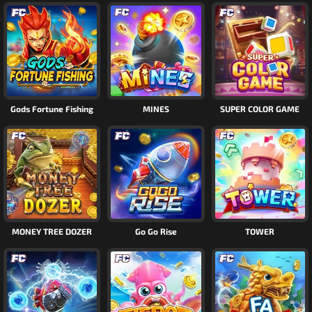
Gods Fortune Fishing
MINES
SUPER COLOR GAME
MONEY TREE DOZER
Go Go Rise
TOWER