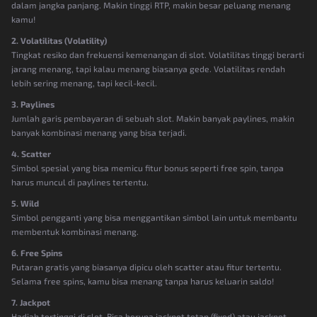
dalam jangka panjang. Makin tinggi RTP, makin besar peluang menang
kamu!
2. Volatilitas (Volatility)
Tingkat resiko dan frekuensi kemenangan di slot. Volatilitas tinggi berarti
jarang menang, tapi kalau menang biasanya gede. Volatilitas rendah
lebih sering menang, tapi kecil-kecil.
3. Paylines
Jumlah garis pembayaran di sebuah slot. Makin banyak paylines, makin
banyak kombinasi menang yang bisa terjadi.
4. Scatter
Simbol spesial yang bisa memicu fitur bonus seperti free spin, tanpa
harus muncul di paylines tertentu.
5. Wild
Simbol pengganti yang bisa menggantikan simbol lain untuk membantu
membentuk kombinasi menang.
6. Free Spins
Putaran gratis yang biasanya dipicu oleh scatter atau fitur tertentu.
Selama free spins, kamu bisa menang tanpa harus keluarin saldo!
7. Jackpot
Hadiah tertinggi di slot. Bisa berupa jackpot tetap (fixed) atau jackpot