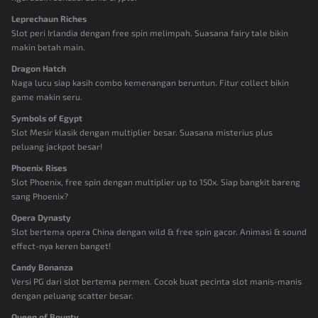
Leprechaun Riches
Slot peri Irlandia dengan free spin melimpah. Suasana fairy tale bikin
makin betah main.
Dragon Hatch
Naga lucu siap kasih combo kemenangan beruntun. Fitur collect bikin
game makin seru.
Symbols of Egypt
Slot Mesir klasik dengan multiplier besar. Suasana misterius plus
peluang jackpot besar!
Phoenix Rises
Slot Phoenix, free spin dengan multiplier up to 150x. Siap bangkit bareng
sang Phoenix?
Opera Dynasty
Slot bertema opera China dengan wild & free spin gacor. Animasi & sound
effect-nya keren banget!
Candy Bonanza
Versi PG dari slot bertema permen. Cocok buat pecinta slot manis-manis
dengan peluang scatter besar.
Queen of Bounty