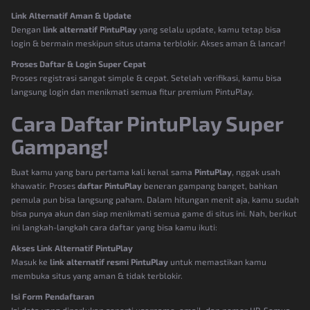
Link Alternatif Aman & Update
Dengan
link alternatif PintuPlay
yang selalu update, kamu tetap bisa
login & bermain meskipun situs utama terblokir. Akses aman & lancar!
Proses Daftar & Login Super Cepat
Proses registrasi sangat simple & cepat. Setelah verifikasi, kamu bisa
langsung login dan menikmati semua fitur premium PintuPlay.
Cara Daftar PintuPlay Super
Gampang!
Buat kamu yang baru pertama kali kenal sama
PintuPlay
, nggak usah
khawatir. Proses
daftar PintuPlay
beneran gampang banget, bahkan
pemula pun bisa langsung paham. Dalam hitungan menit aja, kamu sudah
bisa punya akun dan siap menikmati semua game di situs ini. Nah, berikut
ini langkah-langkah cara daftar yang bisa kamu ikuti:
Akses Link Alternatif PintuPlay
Masuk ke
link alternatif resmi PintuPlay
untuk memastikan kamu
membuka situs yang aman & tidak terblokir.
Isi Form Pendaftaran
Isi data yang diperlukan seperti username, email, dan nomor HP. Semua