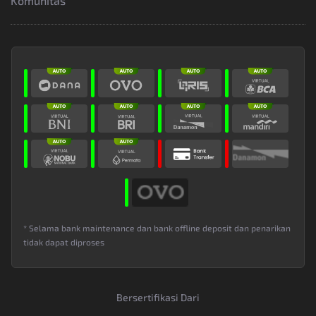
Komunitas
* Selama bank maintenance dan bank offline deposit dan penarikan
tidak dapat diproses
Bersertifikasi Dari