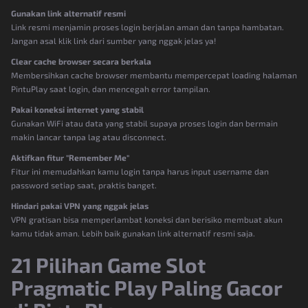
Gunakan link alternatif resmi
Link resmi menjamin proses login berjalan aman dan tanpa hambatan.
Jangan asal klik link dari sumber yang nggak jelas ya!
Clear cache browser secara berkala
Membersihkan cache browser membantu mempercepat loading halaman
PintuPlay saat login, dan mencegah error tampilan.
Pakai koneksi internet yang stabil
Gunakan WiFi atau data yang stabil supaya proses login dan bermain
makin lancar tanpa lag atau disconnect.
Aktifkan fitur "Remember Me"
Fitur ini memudahkan kamu login tanpa harus input username dan
password setiap saat, praktis banget.
Hindari pakai VPN yang nggak jelas
VPN gratisan bisa memperlambat koneksi dan berisiko membuat akun
kamu tidak aman. Lebih baik gunakan link alternatif resmi saja.
21 Pilihan Game Slot
Pragmatic Play Paling Gacor