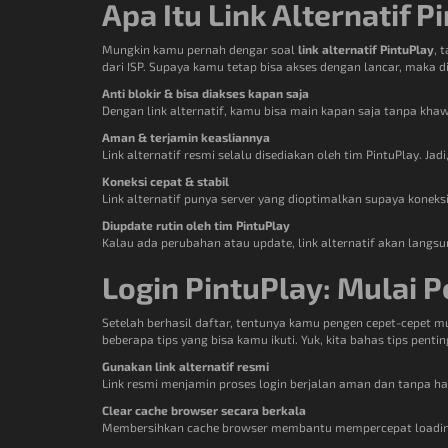
Apa Itu Link Alternatif P
Mungkin kamu pernah dengar soal
link alternatif PintuPlay
, 
dari ISP. Supaya kamu tetap bisa akses dengan lancar, maka
Anti blokir & bisa diakses kapan saja
Dengan link alternatif, kamu bisa main kapan saja tanpa kha
Aman & terjamin keasliannya
Link alternatif resmi selalu disediakan oleh tim PintuPlay. J
Koneksi cepat & stabil
Link alternatif punya server yang dioptimalkan supaya koneks
Diupdate rutin oleh tim PintuPlay
Kalau ada perubahan atau update, link alternatif akan langs
Login PintuPlay: Mulai 
Setelah berhasil daftar, tentunya kamu pengen cepet-cepet m
beberapa tips yang bisa kamu ikuti. Yuk, kita bahas tips pent
Gunakan link alternatif resmi
Link resmi menjamin proses login berjalan aman dan tanpa ham
Clear cache browser secara berkala
Membersihkan cache browser membantu mempercepat loading 