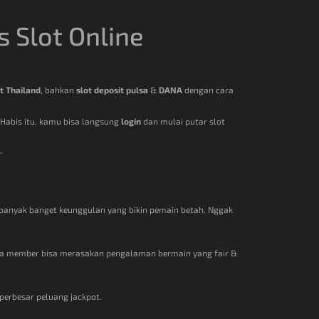
 Slot Online
ot Thailand
, bahkan
slot deposit pulsa
&
DANA
dengan cara
Habis itu, kamu bisa langsung
login
dan mulai putar slot
✨
banyak banget keunggulan yang bikin pemain betah. Nggak
paya member bisa merasakan pengalaman bermain yang fair &
perbesar peluang jackpot.