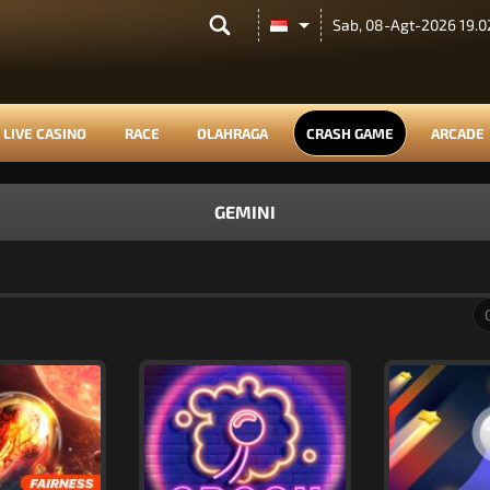
Sab, 08-Agt-2026 19.0
LIVE CASINO
RACE
OLAHRAGA
CRASH GAME
ARCADE
GEMINI