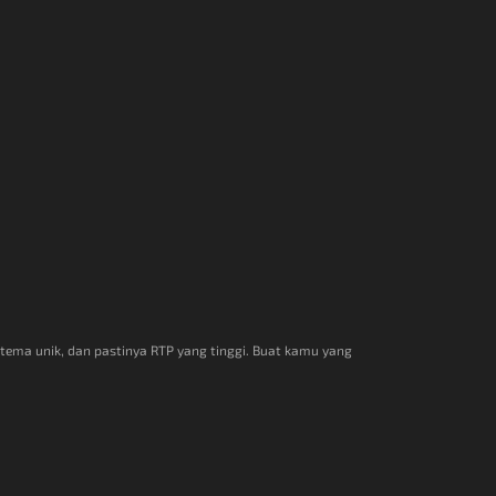
 tema unik, dan pastinya RTP yang tinggi. Buat kamu yang