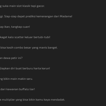
 suka main slot klasik tapi gacor.
ggi. Siap-siap dapet prediksi kemenangan dari Madame!
ap ikan, tangkap cuan!
 kaget kalo scatter keluar bertubi-tubi!
 bisa kasih combo besar yang manis banget.
n dewa petir ini?
Siapkan diri buat berburu harta karun!
ng bikin main makin seru.
dari kawanan buffalo liar!
ya multiplier yang bisa bikin kamu kaya mendadak.