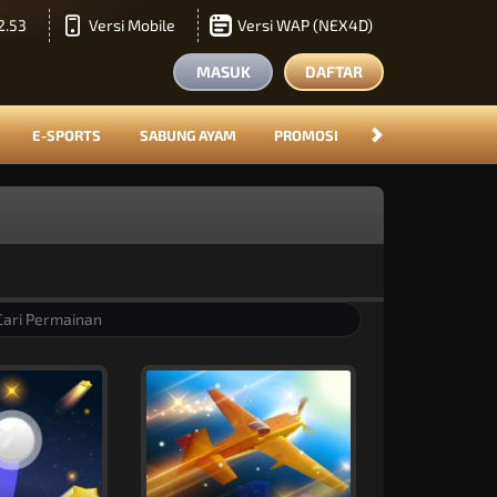
2.53
Versi Mobile
Versi WAP (NEX4D)
MASUK
DAFTAR
E-SPORTS
SABUNG AYAM
PROMOSI