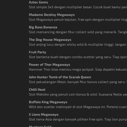
Aztec Gems
Slot simple 3x3 dengan multiplier besar. Cocok buat kamu yang
Madame Destiny Megaways
Slot Megaways penuh kejutan, free spin dengan multiplier tin
Big Bass Bonanza
Slot memancing dengan fitur collect wild yang menarik. Tangk
The Dog House Megaways
Slot anjing lucu dengan sticky wild & multiplier tinggi. Jangan
Fruit Party
Slot bertema buah dengan combo scatter yang seru. Tiap spin
Power of Thor Megaways
Hammer Thor bisa memicu mega jackpot. Siap dapetin kekuata
John Hunter Tomb of the Scarab Queen
Slot petualangan Mesir, banyak fitur bonus collect yang seru. 
Chilli Heat
Slot Meksiko yang penuh coin bonus & wild. Suasana fiesta ya
Buffalo King Megaways
Wild dan scatter melimpah di slot Megaways ini. Potensi cuan 
5 Lions Megaways
Slot tema Asia dengan banyak pilihan free spin. Tiap lion pun
Mustang Gold