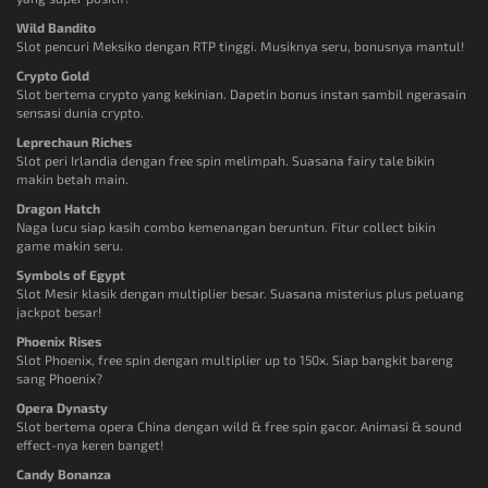
Wild Bandito
Slot pencuri Meksiko dengan RTP tinggi. Musiknya seru, bonusnya mantul!
Crypto Gold
Slot bertema crypto yang kekinian. Dapetin bonus instan sambil ngerasain
sensasi dunia crypto.
Leprechaun Riches
Slot peri Irlandia dengan free spin melimpah. Suasana fairy tale bikin
makin betah main.
Dragon Hatch
Naga lucu siap kasih combo kemenangan beruntun. Fitur collect bikin
game makin seru.
Symbols of Egypt
Slot Mesir klasik dengan multiplier besar. Suasana misterius plus peluang
jackpot besar!
Phoenix Rises
Slot Phoenix, free spin dengan multiplier up to 150x. Siap bangkit bareng
sang Phoenix?
Opera Dynasty
Slot bertema opera China dengan wild & free spin gacor. Animasi & sound
effect-nya keren banget!
Candy Bonanza