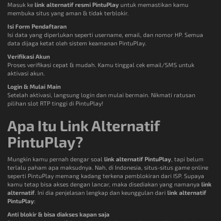
Masuk ke
link alternatif resmi PintuPlay
untuk memastikan kamu
membuka situs yang aman & tidak terblokir.
Isi Form Pendaftaran
Isi data yang diperlukan seperti username, email, dan nomor HP. Semua
data dijaga ketat oleh sistem keamanan PintuPlay.
Verifikasi Akun
Proses verifikasi cepat & mudah. Kamu tinggal cek email/SMS untuk
aktivasi akun.
Login & Mulai Main
Setelah aktivasi, langsung login dan mulai bermain. Nikmati ratusan
pilihan slot RTP tinggi di PintuPlay!
Apa Itu Link Alternatif
PintuPlay?
Mungkin kamu pernah dengar soal
link alternatif PintuPlay
, tapi belum
terlalu paham apa maksudnya. Nah, di Indonesia, situs-situs game online
seperti PintuPlay memang kadang terkena pemblokiran dari ISP. Supaya
kamu tetap bisa akses dengan lancar, maka disediakan yang namanya
link
alternatif
. Ini dia penjelasan lengkap dan keunggulan dari
link alternatif
PintuPlay
:
Anti blokir & bisa diakses kapan saja