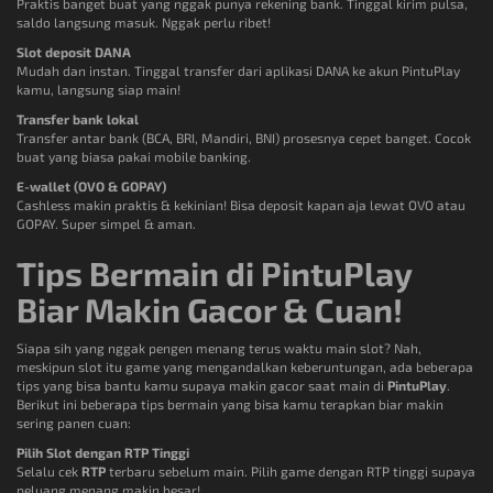
Praktis banget buat yang nggak punya rekening bank. Tinggal kirim pulsa,
saldo langsung masuk. Nggak perlu ribet!
Slot deposit DANA
Mudah dan instan. Tinggal transfer dari aplikasi DANA ke akun PintuPlay
kamu, langsung siap main!
Transfer bank lokal
Transfer antar bank (BCA, BRI, Mandiri, BNI) prosesnya cepet banget. Cocok
buat yang biasa pakai mobile banking.
E-wallet (OVO & GOPAY)
Cashless makin praktis & kekinian! Bisa deposit kapan aja lewat OVO atau
GOPAY. Super simpel & aman.
Tips Bermain di PintuPlay
Biar Makin Gacor & Cuan!
Siapa sih yang nggak pengen menang terus waktu main slot? Nah,
meskipun slot itu game yang mengandalkan keberuntungan, ada beberapa
tips yang bisa bantu kamu supaya makin gacor saat main di
PintuPlay
.
Berikut ini beberapa tips bermain yang bisa kamu terapkan biar makin
sering panen cuan:
Pilih Slot dengan RTP Tinggi
Selalu cek
RTP
terbaru sebelum main. Pilih game dengan RTP tinggi supaya
peluang menang makin besar!