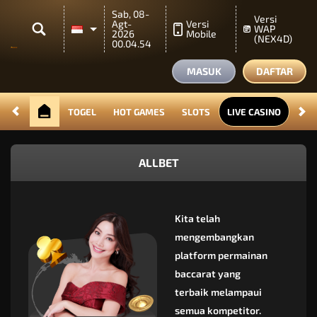
Sab, 08-
Versi
Agt-
Versi
WAP
2026
Mobile
(NEX4D)
00.04.54
MASUK
DAFTAR
TOGEL
HOT GAMES
SLOTS
LIVE CASINO
RAC
ALLBET
Kita telah
mengembangkan
platform permainan
baccarat yang
terbaik melampaui
semua kompetitor.