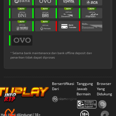
* Selama bank maintenance dan bank offline deposit dan
penarikan tidak dapat diproses
Bersertifikasi
Tanggung
Browser
Dari
Jawab
Yang
Bermain
Didukung
ak cipta dilindungi | 18+