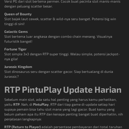
Versi PG dari slot bertema permen. Cocok buat pecinta slot manis-manis
dengan peluang scatter besar.
Queen of Bounty
Slot bajak laut cewek, scatter & wild-nya seru banget. Potensi big win
tinggi di sini!
Galactic Gems
Slot bertema luar angkasa dengan combo chain menang. Visualnya
futuristik banget!
Fortune Tiger
Slot simple 3x3 dengan RTP super tinggi. Walau simple, potensi jackpot-
nya gila!
Jurassic Kingdom
Slot dinosaurus seru dengan scatter gacor. Siap bertualang di dunia
Jurassic?
RTP PintuPlay Update Harian
Sebelum main slot, ada satu hal penting yang harus kamu perhatikan,
yaitu
RTP
. Nah, di
PintuPlay
, RTP dari tiap game di-update setiap hari
supaya pemain bisa tahu slot mana yang lagi gacor. Buat kamu yang
belum paham apa itu RTP dan kenapa penting banget buat diperhatiin, nih
penjelasan lengkapnya:
RTP (Return to Player)
adalah persentase pembayaran dari total taruhan