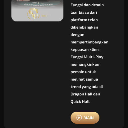
Fungsi dan desain
luar biasa dari
platform telah
dikembangkan
dengan
mempertimbangkan
kepuasan klien.
Fungsi Multi-Play
memungkinkan
pemain untuk
melihat semua
trend yang ada di
Dragon Hall dan
Quick Hall.
MAIN