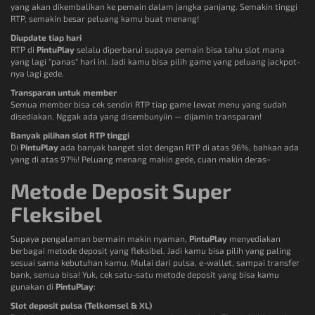
yang akan dikembalikan ke pemain dalam jangka panjang. Semakin tinggi
RTP, semakin besar peluang kamu buat menang!
Diupdate tiap hari
RTP di
PintuPlay
selalu diperbarui supaya pemain bisa tahu slot mana
yang lagi "panas" hari ini. Jadi kamu bisa pilih game yang peluang jackpot-
nya lagi gede.
Transparan untuk member
Semua member bisa cek sendiri RTP tiap game lewat menu yang sudah
disediakan. Nggak ada yang disembunyiin — dijamin transparan!
Banyak pilihan slot RTP tinggi
Di
PintuPlay
ada banyak banget slot dengan RTP di atas 96%, bahkan ada
yang di atas 97%! Peluang menang makin gede, cuan makin deras~
Metode Deposit Super
Fleksibel
Supaya pengalaman bermain makin nyaman,
PintuPlay
menyediakan
berbagai metode deposit yang fleksibel. Jadi kamu bisa pilih yang paling
sesuai sama kebutuhan kamu. Mulai dari pulsa, e-wallet, sampai transfer
bank, semua bisa! Yuk, cek satu-satu metode deposit yang bisa kamu
gunakan di
PintuPlay
:
Slot deposit pulsa (Telkomsel & XL)