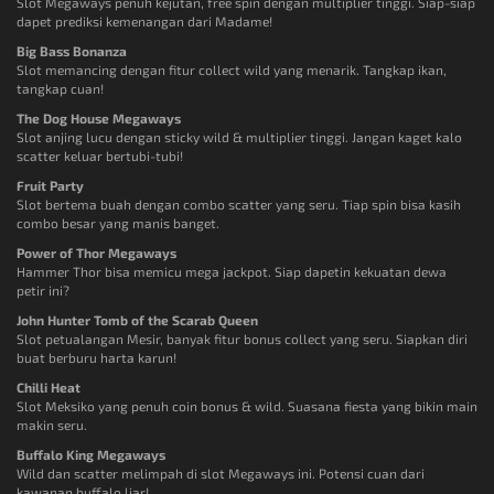
Slot Megaways penuh kejutan, free spin dengan multiplier tinggi. Siap-siap
dapet prediksi kemenangan dari Madame!
Big Bass Bonanza
Slot memancing dengan fitur collect wild yang menarik. Tangkap ikan,
tangkap cuan!
The Dog House Megaways
Slot anjing lucu dengan sticky wild & multiplier tinggi. Jangan kaget kalo
scatter keluar bertubi-tubi!
Fruit Party
Slot bertema buah dengan combo scatter yang seru. Tiap spin bisa kasih
combo besar yang manis banget.
Power of Thor Megaways
Hammer Thor bisa memicu mega jackpot. Siap dapetin kekuatan dewa
petir ini?
John Hunter Tomb of the Scarab Queen
Slot petualangan Mesir, banyak fitur bonus collect yang seru. Siapkan diri
buat berburu harta karun!
Chilli Heat
Slot Meksiko yang penuh coin bonus & wild. Suasana fiesta yang bikin main
makin seru.
Buffalo King Megaways
Wild dan scatter melimpah di slot Megaways ini. Potensi cuan dari
kawanan buffalo liar!