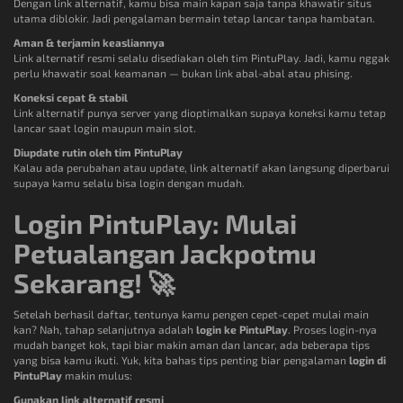
Dengan link alternatif, kamu bisa main kapan saja tanpa khawatir situs
utama diblokir. Jadi pengalaman bermain tetap lancar tanpa hambatan.
Aman & terjamin keasliannya
Link alternatif resmi selalu disediakan oleh tim PintuPlay. Jadi, kamu nggak
perlu khawatir soal keamanan — bukan link abal-abal atau phising.
Koneksi cepat & stabil
Link alternatif punya server yang dioptimalkan supaya koneksi kamu tetap
lancar saat login maupun main slot.
Diupdate rutin oleh tim PintuPlay
Kalau ada perubahan atau update, link alternatif akan langsung diperbarui
supaya kamu selalu bisa login dengan mudah.
Login PintuPlay: Mulai
Petualangan Jackpotmu
Sekarang! 🚀
Setelah berhasil daftar, tentunya kamu pengen cepet-cepet mulai main
kan? Nah, tahap selanjutnya adalah
login ke PintuPlay
. Proses login-nya
mudah banget kok, tapi biar makin aman dan lancar, ada beberapa tips
yang bisa kamu ikuti. Yuk, kita bahas tips penting biar pengalaman
login di
PintuPlay
makin mulus:
Gunakan link alternatif resmi